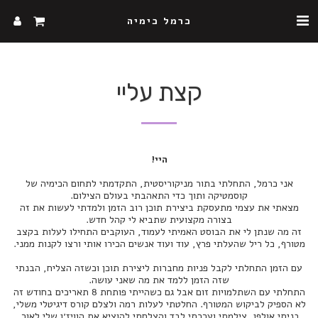
כרמל כימיה
קצת עליי
היי!
אני כרמל, התחלתי בתור מניקוריסטית, התקדמתי לתחום הכימיה של
קוסמטיקה ותוך כדי התאהבתי בעולם הצילום.
מצאתי את עצמי מתעסקת ביצירת תוכן רוב הזמן ולמדתי לעשות את זה
בצורה מקצועית שתביא לי קהל חדש.
זה מה שנתן לי את הבוסט האמיתי לעמוד, העוקבים התחילו לעלות בקצב
מטורף, כל ריל שהעלתי פרץ, עוד ועוד אנשים הכירו אותי ורצו לקנות ממני.
עם הזמן התחלתי לקבל פניות מחברות ליצירת תוכן וכשזה הצליח, הבנתי
שזה הזמן ללמד את מה שאני עושה.
התחלתי עם השתלמויות זום אבל גם כשהייתי פותחת 8 תאריכים בחודש זה
לא הספיק לביקוש המטורף. החלטתי לעלות רמה ולצלם קורס דיגיטלי משלי,
בניתי אולפן, צילמתי וערכתי לבד והצלחתי להוציא את הוויז׳ן שלי לאור.